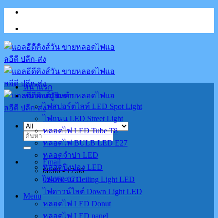
Skip
to
content
หน้าแรก
หมวดหมู่สินค้า
ไฟสปอร์ตไลท์ LED Spot Light
ไฟถนน LED Street Light
หลอดไฟ LED Tube T8
ค้นหา:
หลอดไฟ BULB LED E27
หลอดจำปา LED
Email
หลอดปิงปอง LED
08:00 - 17:00
02-070-0711
ไฟเพดาน Ceiling Light LED
ไฟดาวน์ไลต์ Down Light LED
Menu
หลอดไฟ LED Donut
หลอดไฟ LED panel