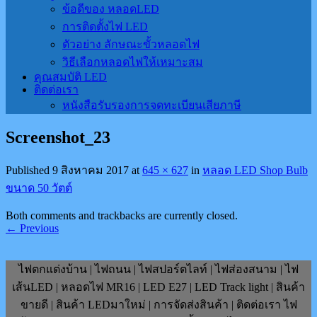
ข้อดีของ หลอดLED
การติดตั้งไฟ LED
ตัวอย่าง ลักษณะขั้วหลอดไฟ
วิธีเลือกหลอดไฟให้เหมาะสม
คุณสมบัติ LED
ติดต่อเรา
หนังสือรับรองการจดทะเบียนเสียภาษี
Screenshot_23
Published
9 สิงหาคม 2017
at
645 × 627
in
หลอด LED Shop Bulb
ขนาด 50 วัตต์
Both comments and trackbacks are currently closed.
←
Previous
ไฟตกแต่งบ้าน | ไฟถนน | ไฟสปอร์ตไลท์ | ไฟส่องสนาม | ไฟ
เส้นLED | หลอดไฟ MR16 | LED E27 | LED Track light | สินค้า
ขายดี | สินค้า LEDมาใหม่ | การจัดส่งสินค้า | ติดต่อเรา ไฟ