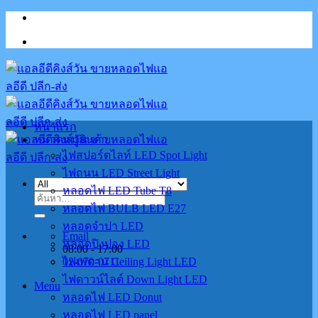
Skip
to
content
หน้าแรก
หมวดหมู่สินค้า
ไฟสปอร์ตไลท์ LED Spot Light
ไฟถนน LED Street Light
หลอดไฟ LED Tube T8
ค้นหา:
หลอดไฟ BULB LED E27
หลอดจำปา LED
Email
หลอดปิงปอง LED
08:00 - 17:00
02-070-0711
ไฟเพดาน Ceiling Light LED
ไฟดาวน์ไลต์ Down Light LED
Menu
หลอดไฟ LED Donut
หลอดไฟ LED panel