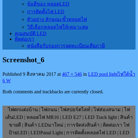
ข้อดีของ หลอดLED
การติดตั้งไฟ LED
ตัวอย่าง ลักษณะขั้วหลอดไฟ
วิธีเลือกหลอดไฟให้เหมาะสม
คุณสมบัติ LED
ติดต่อเรา
หนังสือรับรองการจดทะเบียนเสียภาษี
Screenshot_6
Published
9 สิงหาคม 2017
at
467 × 546
in
LED pool lightไฟใต้น้ำ
6 W
Both comments and trackbacks are currently closed.
ไฟตกแต่งบ้าน | ไฟถนน | ไฟสปอร์ตไลท์ | ไฟส่องสนาม | ไฟ
เส้นLED | หลอดไฟ MR16 | LED E27 | LED Track light | สินค้า
ขายดี | สินค้า LEDมาใหม่ | การจัดส่งสินค้า | ติดต่อเรา ไฟ
ป้ายLED | LEDPanal Light | การติดตั้งหลอดไฟ LED | LED