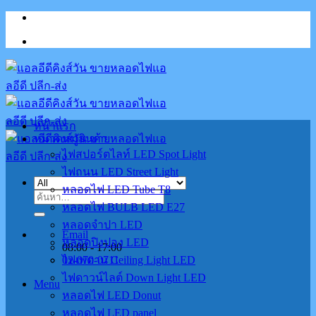
Skip
to
content
หน้าแรก
หมวดหมู่สินค้า
ไฟสปอร์ตไลท์ LED Spot Light
ไฟถนน LED Street Light
หลอดไฟ LED Tube T8
ค้นหา:
หลอดไฟ BULB LED E27
หลอดจำปา LED
Email
หลอดปิงปอง LED
08:00 - 17:00
02-070-0711
ไฟเพดาน Ceiling Light LED
ไฟดาวน์ไลต์ Down Light LED
Menu
หลอดไฟ LED Donut
หลอดไฟ LED panel