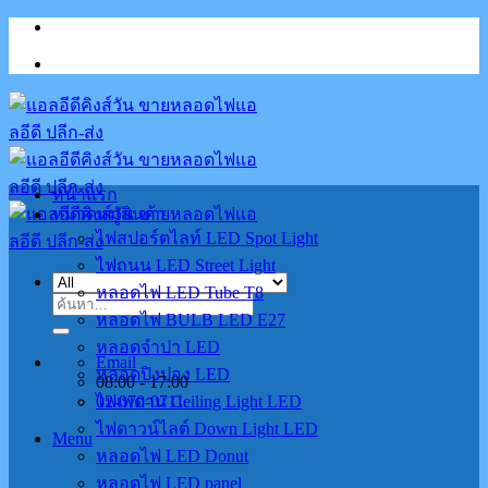
Skip
to
content
หน้าแรก
หมวดหมู่สินค้า
ไฟสปอร์ตไลท์ LED Spot Light
ไฟถนน LED Street Light
หลอดไฟ LED Tube T8
ค้นหา:
หลอดไฟ BULB LED E27
หลอดจำปา LED
Email
หลอดปิงปอง LED
08:00 - 17:00
02-070-0711
ไฟเพดาน Ceiling Light LED
ไฟดาวน์ไลต์ Down Light LED
Menu
หลอดไฟ LED Donut
หลอดไฟ LED panel