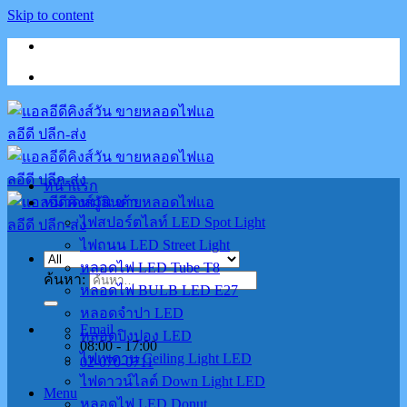
Skip to content
หน้าแรก
หมวดหมู่สินค้า
ไฟสปอร์ตไลท์ LED Spot Light
ไฟถนน LED Street Light
หลอดไฟ LED Tube T8
ค้นหา:
หลอดไฟ BULB LED E27
หลอดจำปา LED
Email
หลอดปิงปอง LED
08:00 - 17:00
ไฟเพดาน Ceiling Light LED
02-070-0711
ไฟดาวน์ไลต์ Down Light LED
Menu
หลอดไฟ LED Donut