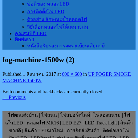
ข้อดีของ หลอดLED
การติดตั้งไฟ LED
ตัวอย่าง ลักษณะขั้วหลอดไฟ
วิธีเลือกหลอดไฟให้เหมาะสม
คุณสมบัติ LED
ติดต่อเรา
หนังสือรับรองการจดทะเบียนเสียภาษี
fog-machine-1500w (2)
Published
1 สิงหาคม 2017
at
600 × 600
in
UP FOGER SMOKE
MACHINE 1500W
Both comments and trackbacks are currently closed.
←
Previous
ไฟตกแต่งบ้าน | ไฟถนน | ไฟสปอร์ตไลท์ | ไฟส่องสนาม | ไฟ
เส้นLED | หลอดไฟ MR16 | LED E27 | LED Track light | สินค้า
ขายดี | สินค้า LEDมาใหม่ | การจัดส่งสินค้า | ติดต่อเรา ไฟ