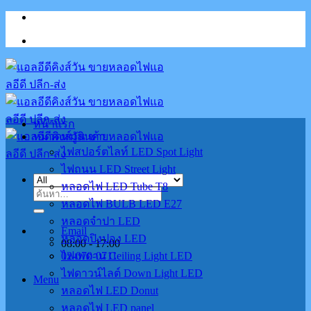
Skip
to
content
หน้าแรก
หมวดหมู่สินค้า
ไฟสปอร์ตไลท์ LED Spot Light
ไฟถนน LED Street Light
หลอดไฟ LED Tube T8
ค้นหา:
หลอดไฟ BULB LED E27
หลอดจำปา LED
Email
หลอดปิงปอง LED
08:00 - 17:00
02-070-0711
ไฟเพดาน Ceiling Light LED
ไฟดาวน์ไลต์ Down Light LED
Menu
หลอดไฟ LED Donut
หลอดไฟ LED panel