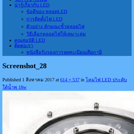
น่ารู้เกี่ยวกับ LED
ข้อดีของ หลอดLED
การติดตั้งไฟ LED
ตัวอย่าง ลักษณะขั้วหลอดไฟ
วิธีเลือกหลอดไฟให้เหมาะสม
คุณสมบัติ LED
ติดต่อเรา
หนังสือรับรองการจดทะเบียนเสียภาษี
Screenshot_28
Published
1 สิงหาคม 2017
at
614 × 537
in
โคมไฟ LED ประดับ
ใต้น้ำพุ 18w