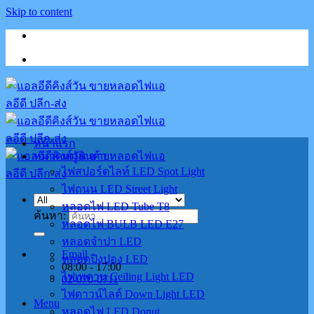
Skip to content
หน้าแรก
หมวดหมู่สินค้า
ไฟสปอร์ตไลท์ LED Spot Light
ไฟถนน LED Street Light
หลอดไฟ LED Tube T8
ค้นหา:
หลอดไฟ BULB LED E27
หลอดจำปา LED
Email
หลอดปิงปอง LED
08:00 - 17:00
ไฟเพดาน Ceiling Light LED
02-070-0711
ไฟดาวน์ไลต์ Down Light LED
Menu
หลอดไฟ LED Donut