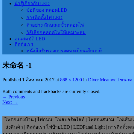
น่ารู้เกี่ยวกับ LED
ข้อดีของ หลอดLED
การติดตั้งไฟ LED
ตัวอย่าง ลักษณะขั้วหลอดไฟ
วิธีเลือกหลอดไฟให้เหมาะสม
คุณสมบัติ LED
ติดต่อเรา
หนังสือรับรองการจดทะเบียนเสียภาษี
未命名 -1
Published
1 สิงหาคม 2017
at
868 × 1200
in
Diver Meanwell ขนาด 
Both comments and trackbacks are currently closed.
←
Previous
Next
→
ไฟตกแต่งบ้าน | ไฟถนน | ไฟสปอร์ตไลท์ | ไฟส่องสนาม | ไฟเส้นLE
ส่งสินค้า | ติดต่อเรา ไฟป้ายLED | LEDPanal Light | การติดตั้ง