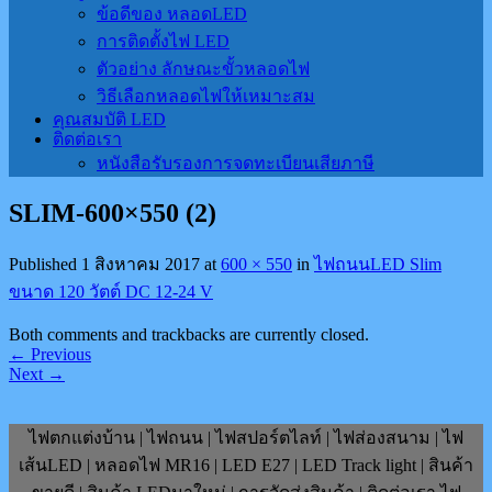
ข้อดีของ หลอดLED
การติดตั้งไฟ LED
ตัวอย่าง ลักษณะขั้วหลอดไฟ
วิธีเลือกหลอดไฟให้เหมาะสม
คุณสมบัติ LED
ติดต่อเรา
หนังสือรับรองการจดทะเบียนเสียภาษี
SLIM-600×550 (2)
Published
1 สิงหาคม 2017
at
600 × 550
in
ไฟถนนLED Slim
ขนาด 120 วัตต์ DC 12-24 V
Both comments and trackbacks are currently closed.
←
Previous
Next
→
ไฟตกแต่งบ้าน | ไฟถนน | ไฟสปอร์ตไลท์ | ไฟส่องสนาม | ไฟ
เส้นLED | หลอดไฟ MR16 | LED E27 | LED Track light | สินค้า