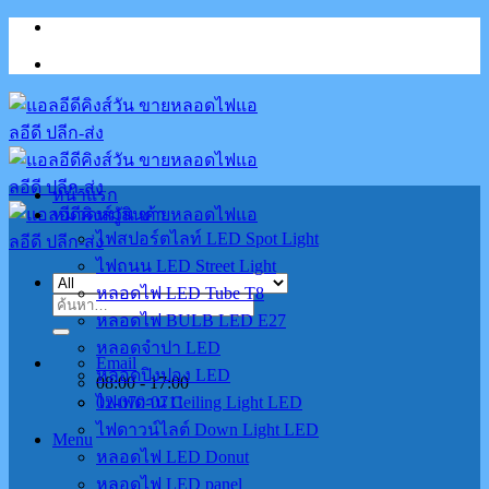
Skip
to
content
หน้าแรก
หมวดหมู่สินค้า
ไฟสปอร์ตไลท์ LED Spot Light
ไฟถนน LED Street Light
หลอดไฟ LED Tube T8
ค้นหา:
หลอดไฟ BULB LED E27
หลอดจำปา LED
Email
หลอดปิงปอง LED
08:00 - 17:00
02-070-0711
ไฟเพดาน Ceiling Light LED
ไฟดาวน์ไลต์ Down Light LED
Menu
หลอดไฟ LED Donut
หลอดไฟ LED panel