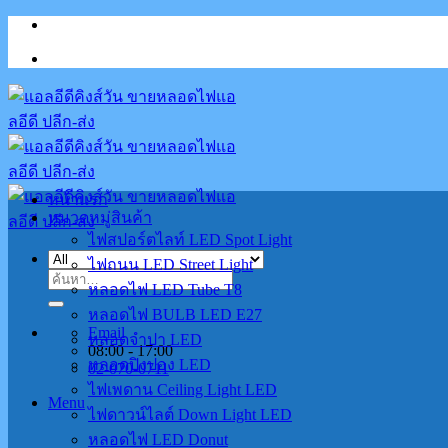
Skip
to
content
หน้าแรก
หมวดหมู่สินค้า
ไฟสปอร์ตไลท์ LED Spot Light
ไฟถนน LED Street Light
ค้นหา:
หลอดไฟ LED Tube T8
หลอดไฟ BULB LED E27
Email
หลอดจำปา LED
08:00 - 17:00
หลอดปิงปอง LED
02-070-0711
ไฟเพดาน Ceiling Light LED
Menu
ไฟดาวน์ไลต์ Down Light LED
หลอดไฟ LED Donut