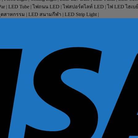
D Par | LED Tube | ไฟถนน LED | ไฟสปอร์ตไลท์ LED | ไฟ LED ไฮเบ
ตสาหกรรม | LED สนามกีฬา | LED Strip Light |