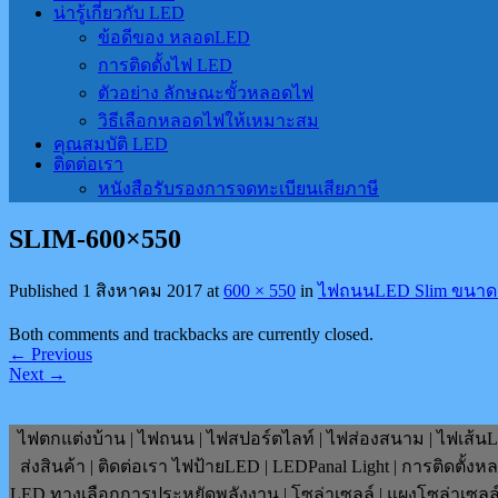
น่ารู้เกี่ยวกับ LED
ข้อดีของ หลอดLED
การติดตั้งไฟ LED
ตัวอย่าง ลักษณะขั้วหลอดไฟ
วิธีเลือกหลอดไฟให้เหมาะสม
คุณสมบัติ LED
ติดต่อเรา
หนังสือรับรองการจดทะเบียนเสียภาษี
SLIM-600×550
Published
1 สิงหาคม 2017
at
600 × 550
in
ไฟถนนLED Slim ขนาด 4
Both comments and trackbacks are currently closed.
←
Previous
Next
→
ไฟตกแต่งบ้าน | ไฟถนน | ไฟสปอร์ตไลท์ | ไฟส่องสนาม | ไฟเส้นLE
ส่งสินค้า | ติดต่อเรา ไฟป้ายLED | LEDPanal Light | การติดตั้ง
LED ทางเลือกการประหยัดพลังงาน | โซล่าเซลล์ | แผงโซล่าเซลล์ | F