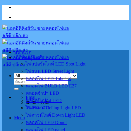
Skip
to
content
หน้าแรก
หมวดหมู่สินค้า
ไฟสปอร์ตไลท์ LED Spot Light
ไฟถนน LED Street Light
หลอดไฟ LED Tube T8
ค้นหา:
หลอดไฟ BULB LED E27
หลอดจำปา LED
Email
หลอดปิงปอง LED
08:00 - 17:00
02-070-0711
ไฟเพดาน Ceiling Light LED
ไฟดาวน์ไลต์ Down Light LED
Menu
หลอดไฟ LED Donut
หลอดไฟ LED panel