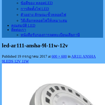
ข้อดีของ หลอดLED
การติดตั้งไฟ LED
ตัวอย่าง ลักษณะขั้วหลอดไฟ
วิธีเลือกหลอดไฟให้เหมาะสม
คุณสมบัติ LED
ติดต่อเรา
หนังสือรับรองการจดทะเบียนเสียภาษี
led-ar111-ansha-9l-11w-12v
Published
19 กรกฎาคม 2017
at
600 × 600
in
AR111 ANSHA
9LEDS 12V 11W