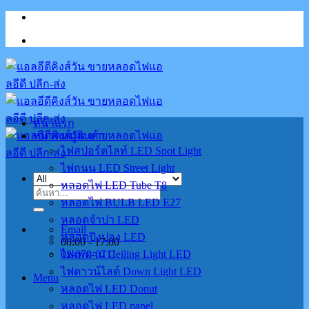
Skip
to
content
หน้าแรก
หมวดหมู่สินค้า
ไฟสปอร์ตไลท์ LED Spot Light
ไฟถนน LED Street Light
หลอดไฟ LED Tube T8
ค้นหา:
หลอดไฟ BULB LED E27
หลอดจำปา LED
Email
หลอดปิงปอง LED
08:00 - 17:00
02-070-0711
ไฟเพดาน Ceiling Light LED
ไฟดาวน์ไลต์ Down Light LED
Menu
หลอดไฟ LED Donut
หลอดไฟ LED panel