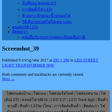
ข้อดีของ หลอดLED
การติดตั้งไฟ LED
ตัวอย่าง ลักษณะขั้วหลอดไฟ
วิธีเลือกหลอดไฟให้เหมาะสม
คุณสมบัติ LED
ติดต่อเรา
หนังสือรับรองการจดทะเบียนเสียภาษี
Screenshot_39
Published
9 กรกฎาคม 2017
at
295 × 296
in
LED STREET
LIGHT TRANSFORMER 90W
Both comments and trackbacks are currently closed.
Next
→
ไฟตกแต่งบ้าน | ไฟถนน | ไฟสปอร์ตไลท์ | ไฟส่องสนาม | ไฟ
เส้นLED | หลอดไฟ MR16 | LED E27 | LED Track light | สินค้า
ขายดี | สินค้า LEDมาใหม่ | การจัดส่งสินค้า | ติดต่อเรา ไฟ