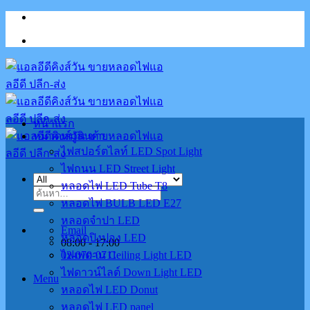
Skip
to
content
หน้าแรก
หมวดหมู่สินค้า
ไฟสปอร์ตไลท์ LED Spot Light
ไฟถนน LED Street Light
หลอดไฟ LED Tube T8
ค้นหา:
หลอดไฟ BULB LED E27
หลอดจำปา LED
Email
หลอดปิงปอง LED
08:00 - 17:00
02-070-0711
ไฟเพดาน Ceiling Light LED
ไฟดาวน์ไลต์ Down Light LED
Menu
หลอดไฟ LED Donut
หลอดไฟ LED panel