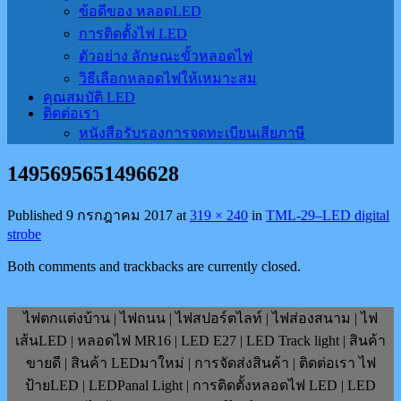
ข้อดีของ หลอดLED
การติดตั้งไฟ LED
ตัวอย่าง ลักษณะขั้วหลอดไฟ
วิธีเลือกหลอดไฟให้เหมาะสม
คุณสมบัติ LED
ติดต่อเรา
หนังสือรับรองการจดทะเบียนเสียภาษี
1495695651496628
Published
9 กรกฎาคม 2017
at
319 × 240
in
TML-29–LED digital
strobe
Both comments and trackbacks are currently closed.
ไฟตกแต่งบ้าน | ไฟถนน | ไฟสปอร์ตไลท์ | ไฟส่องสนาม | ไฟ
เส้นLED | หลอดไฟ MR16 | LED E27 | LED Track light | สินค้า
ขายดี | สินค้า LEDมาใหม่ | การจัดส่งสินค้า | ติดต่อเรา ไฟ
ป้ายLED | LEDPanal Light | การติดตั้งหลอดไฟ LED | LED