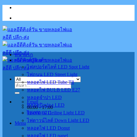
Skip
to
content
หน้าแรก
หมวดหมู่สินค้า
ไฟสปอร์ตไลท์ LED Spot Light
ไฟถนน LED Street Light
หลอดไฟ LED Tube T8
ค้นหา:
หลอดไฟ BULB LED E27
หลอดจำปา LED
Email
หลอดปิงปอง LED
08:00 - 17:00
02-070-0711
ไฟเพดาน Ceiling Light LED
ไฟดาวน์ไลต์ Down Light LED
Menu
หลอดไฟ LED Donut
หลอดไฟ LED panel