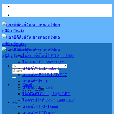
Skip
to
content
หน้าแรก
หมวดหมู่สินค้า
ไฟสปอร์ตไลท์ LED Spot Light
ไฟถนน LED Street Light
หลอดไฟ LED Tube T8
ค้นหา:
หลอดไฟ BULB LED E27
หลอดจำปา LED
Email
หลอดปิงปอง LED
08:00 - 17:00
02-070-0711
ไฟเพดาน Ceiling Light LED
ไฟดาวน์ไลต์ Down Light LED
Menu
หลอดไฟ LED Donut
หลอดไฟ LED panel