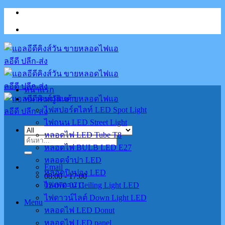
Skip
to
content
หน้าแรก
หมวดหมู่สินค้า
ไฟสปอร์ตไลท์ LED Spot Light
ไฟถนน LED Street Light
หลอดไฟ LED Tube T8
ค้นหา:
หลอดไฟ BULB LED E27
หลอดจำปา LED
Email
หลอดปิงปอง LED
08:00 - 17:00
02-070-0711
ไฟเพดาน Ceiling Light LED
ไฟดาวน์ไลต์ Down Light LED
Menu
หลอดไฟ LED Donut
หลอดไฟ LED panel