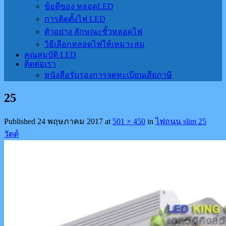
ข้อดีของ หลอดLED
การติดตั้งไฟ LED
ตัวอย่าง ลักษณะขั้วหลอดไฟ
วิธีเลือกหลอดไฟให้เหมาะสม
คุณสมบัติ LED
ติดต่อเรา
หนังสือรับรองการจดทะเบียนเสียภาษี
25
Published
24 พฤษภาคม 2017
at
501 × 450
in
ไฟถนน slim 25
วัตต์