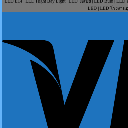
| LED E14 | LED Hight Bay Light | LED ไฮเบย์ | LED Bulb | LE
LED | LED โรงงานอุ