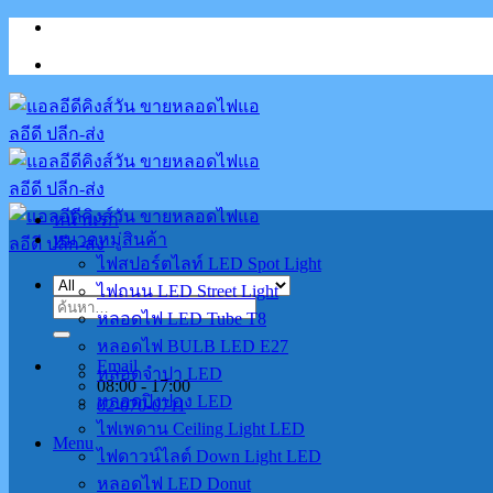
Skip
to
content
หน้าแรก
หมวดหมู่สินค้า
ไฟสปอร์ตไลท์ LED Spot Light
ไฟถนน LED Street Light
ค้นหา:
หลอดไฟ LED Tube T8
หลอดไฟ BULB LED E27
Email
หลอดจำปา LED
08:00 - 17:00
หลอดปิงปอง LED
02-070-0711
ไฟเพดาน Ceiling Light LED
Menu
ไฟดาวน์ไลต์ Down Light LED
หลอดไฟ LED Donut