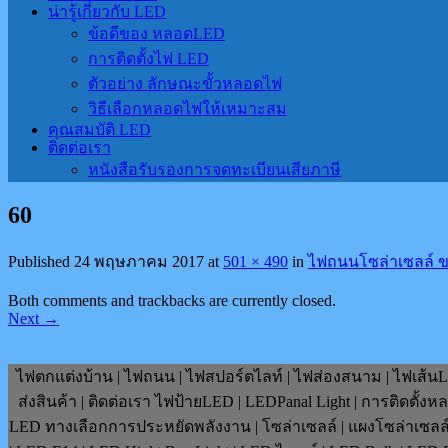
น่ารู้เกี่ยวกับ LED
ข้อดีของ หลอดLED
การติดตั้งไฟ LED
ตัวอย่าง ลักษณะขั้วหลอดไฟ
วิธีเลือกหลอดไฟให้เหมาะสม
คุณสมบัติ LED
ติดต่อเรา
หนังสือรับรองการจดทะเบียนเสียภาษี
60
Published
24 พฤษภาคม 2017
at
501 × 490
in
ไฟถนนโซล่าเซลล์ ขน
Both comments and trackbacks are currently closed.
Next
→
ไฟตกแต่งบ้าน | ไฟถนน | ไฟสปอร์ตไลท์ | ไฟส่องสนาม | ไฟเส้นLE
ส่งสินค้า | ติดต่อเรา ไฟป้ายLED | LEDPanal Light | การติดตั้ง
LED ทางเลือกการประหยัดพลังงาน | โซล่าเซลล์ | แผงโซล่าเซลล์ | F