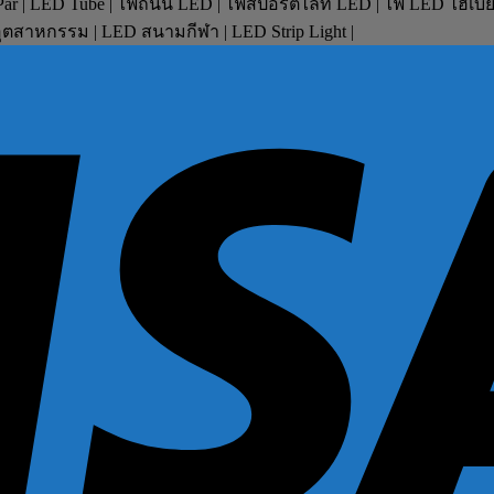
D Par | LED Tube | ไฟถนน LED | ไฟสปอร์ตไลท์ LED | ไฟ LED ไฮเบ
ตสาหกรรม | LED สนามกีฬา | LED Strip Light |