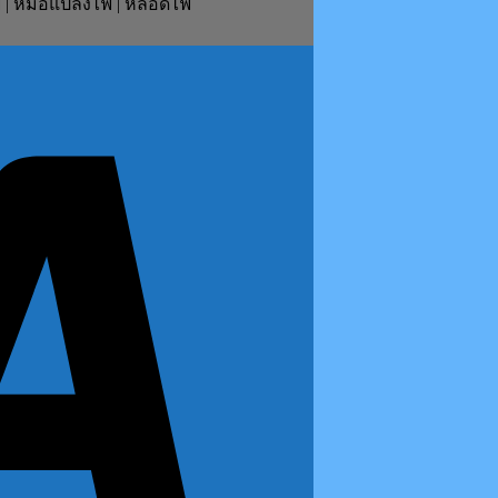
ย์ | หม้อแปลงไฟ | หลอดไฟ