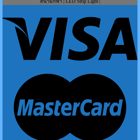
สนามกีฬา | LED Strip Light |