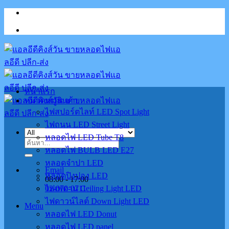
Skip
to
content
หน้าแรก
หมวดหมู่สินค้า
ไฟสปอร์ตไลท์ LED Spot Light
ไฟถนน LED Street Light
หลอดไฟ LED Tube T8
ค้นหา:
หลอดไฟ BULB LED E27
หลอดจำปา LED
Email
หลอดปิงปอง LED
08:00 - 17:00
02-070-0711
ไฟเพดาน Ceiling Light LED
ไฟดาวน์ไลต์ Down Light LED
Menu
หลอดไฟ LED Donut
หลอดไฟ LED panel