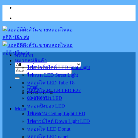
Skip
to
content
หน้าแรก
หมวดหมู่สินค้า
ไฟสปอร์ตไลท์ LED Spot Light
ค้นหา:
ไฟถนน LED Street Light
หลอดไฟ LED Tube T8
Email
หลอดไฟ BULB LED E27
08:00 - 17:00
02-070-0711
หลอดจำปา LED
หลอดปิงปอง LED
Menu
ไฟเพดาน Ceiling Light LED
ไฟดาวน์ไลต์ Down Light LED
หลอดไฟ LED Donut
หลอดไฟ LED panel