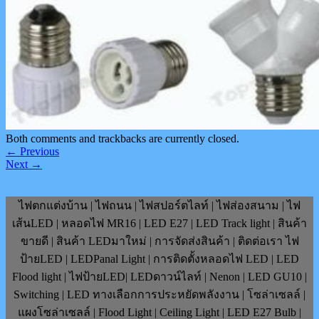
Both comments and trackbacks are currently closed.
←
Previous
Next
→
ไฟตกแต่งบ้าน | ไฟถนน | ไฟสปอร์ตไลท์ | ไฟส่องสนาม | ไฟ
เส้นLED | หลอดไฟ MR16 | LED E27 | LED Track light | สินค้า
ขายดี | สินค้า LEDมาใหม่ | การจัดส่งสินค้า | ติดต่อเรา ไฟ
ป้ายLED | LEDPanal Light | การติดตั้งหลอดไฟ LED | LED
Flood light | ไฟป้ายLED| LEDดาวน์ไลท์ | Nenon | LED GU10 |
Switching | LED ทางเลือกการประหยัดพลังงาน | โซล่าเซลล์ |
แผงโซล่าเซลล์ | Flood Light | Ceiling Light | LED E27 Bulb |