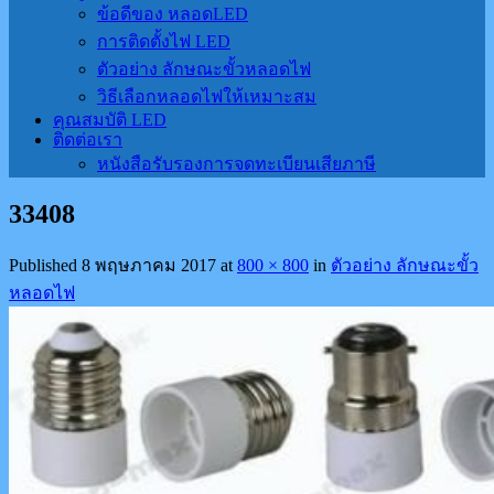
ข้อดีของ หลอดLED
การติดตั้งไฟ LED
ตัวอย่าง ลักษณะขั้วหลอดไฟ
วิธีเลือกหลอดไฟให้เหมาะสม
คุณสมบัติ LED
ติดต่อเรา
หนังสือรับรองการจดทะเบียนเสียภาษี
33408
Published
8 พฤษภาคม 2017
at
800 × 800
in
ตัวอย่าง ลักษณะขั้ว
หลอดไฟ