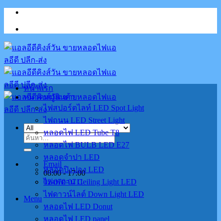
Skip
to
content
หน้าแรก
หมวดหมู่สินค้า
ไฟสปอร์ตไลท์ LED Spot Light
ไฟถนน LED Street Light
หลอดไฟ LED Tube T8
ค้นหา:
หลอดไฟ BULB LED E27
หลอดจำปา LED
Email
หลอดปิงปอง LED
08:00 - 17:00
02-070-0711
ไฟเพดาน Ceiling Light LED
ไฟดาวน์ไลต์ Down Light LED
Menu
หลอดไฟ LED Donut
หลอดไฟ LED panel