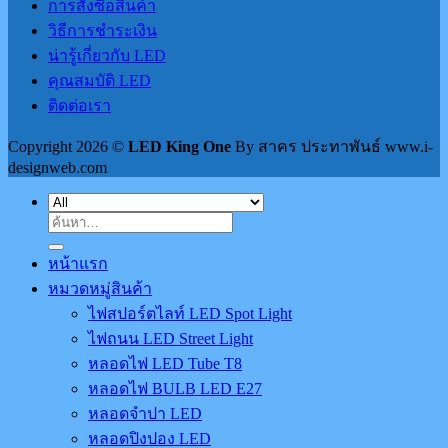
การสั่งซื้อสินค้า
วิธีการชำระเงิน
น่ารู้เกี่ยวกับ LED
คุณสมบัติ LED
ติดต่อเรา
Copyright 2026 ©
LED King One
By สาคร ประทาพันธ์ www.i-
designweb.com
ค้นหา:
หน้าแรก
หมวดหมู่สินค้า
ไฟสปอร์ตไลท์ LED Spot Light
ไฟถนน LED Street Light
หลอดไฟ LED Tube T8
หลอดไฟ BULB LED E27
หลอดจำปา LED
หลอดปิงปอง LED