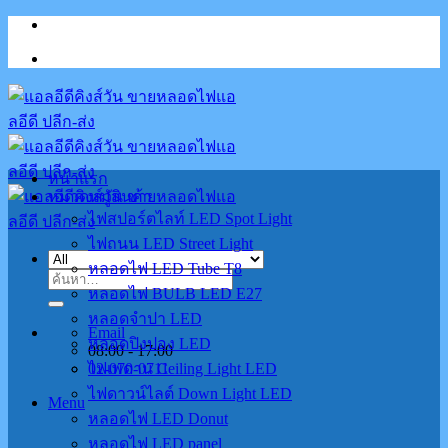
Skip
to
content
หน้าแรก
หมวดหมู่สินค้า
ไฟสปอร์ตไลท์ LED Spot Light
ไฟถนน LED Street Light
หลอดไฟ LED Tube T8
ค้นหา:
หลอดไฟ BULB LED E27
หลอดจำปา LED
Email
หลอดปิงปอง LED
08:00 - 17:00
02-070-0711
ไฟเพดาน Ceiling Light LED
ไฟดาวน์ไลต์ Down Light LED
Menu
หลอดไฟ LED Donut
หลอดไฟ LED panel