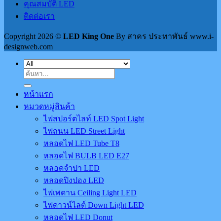
คุณสมบัติ LED
ติดต่อเรา
Copyright 2026 ©
LED King One
By สาคร ประทาพันธ์ www.i-
designweb.com
ค้นหา:
หน้าแรก
หมวดหมู่สินค้า
ไฟสปอร์ตไลท์ LED Spot Light
ไฟถนน LED Street Light
หลอดไฟ LED Tube T8
หลอดไฟ BULB LED E27
หลอดจำปา LED
หลอดปิงปอง LED
ไฟเพดาน Ceiling Light LED
ไฟดาวน์ไลต์ Down Light LED
หลอดไฟ LED Donut