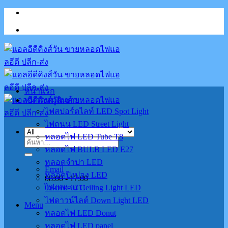
Skip
to
content
หน้าแรก
หมวดหมู่สินค้า
ไฟสปอร์ตไลท์ LED Spot Light
ไฟถนน LED Street Light
หลอดไฟ LED Tube T8
ค้นหา:
หลอดไฟ BULB LED E27
หลอดจำปา LED
Email
หลอดปิงปอง LED
08:00 - 17:00
02-070-0711
ไฟเพดาน Ceiling Light LED
ไฟดาวน์ไลต์ Down Light LED
Menu
หลอดไฟ LED Donut
หลอดไฟ LED panel