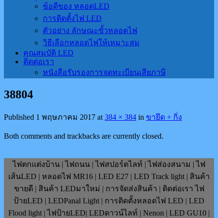
ข้อดีของ หลอดLED
การติดตั้งไฟ LED
ตัวอย่าง ลักษณะขั้วหลอดไฟ
วิธีเลือกหลอดไฟให้เหมาะสม
คุณสมบัติ LED
ติดต่อเรา
หนังสือรับรองการจดทะเบียนเสียภาษี
38804
Published
1 พฤษภาคม 2017
at
384 × 384
in
ขายึด + กิ่ง
Both comments and trackbacks are currently closed.
ไฟตกแต่งบ้าน | ไฟถนน | ไฟสปอร์ตไลท์ | ไฟส่องสนาม | ไฟ
เส้นLED | หลอดไฟ MR16 | LED E27 | LED Track light | สินค้า
ขายดี | สินค้า LEDมาใหม่ | การจัดส่งสินค้า | ติดต่อเรา ไฟ
ป้ายLED | LEDPanal Light | การติดตั้งหลอดไฟ LED | LED
Flood light | ไฟป้ายLED| LEDดาวน์ไลท์ | Nenon | LED GU10 |